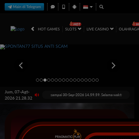
Main di Telegram
HOT GAMES
SLOTS
LIVE CASINO
OLAHRAG
SELAMAT KEPADA
ku***z Telah Melakukan WD Sebe
Jum, 07-Agt-
0-Jun-2026 dari 14.59.59 sampai 30-Sep-2026 14.59.59. Selama waktu ini, PP Virtu
2026 21.28.32