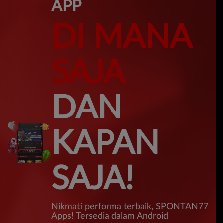
APP
DI MANA
SAJA
DAN
KAPAN
SAJA!
Nikmati performa terbaik, SPONTAN77
Apps! Tersedia dalam Android