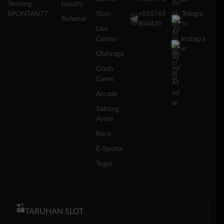
Tentang
Loyalty
SPONTAN77
Slots
+855765
Telegra
Referral
804439
m
Live
Casino
Instagra
m
Olahraga
Crash
Game
Arcade
Sabung
Ayam
Race
E-Sports
Togel
TARUHAN SLOT