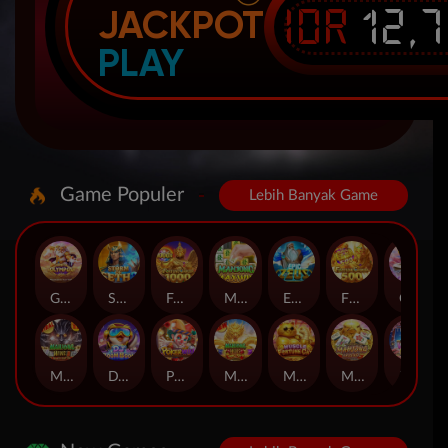
IDR
12,
JACKPOT
PLAY
Game Populer
Lebih Banyak Game
Gates of Olympus POP
Storm of Seth 2
Fortune Garuda 1000
Mahjong MaxWin
Epic Ze Zeus
FORTUNE GARUDA 500
Gates of Olympus Roulette
Mahjong Wins 3 – Black Scatter
DJ BOOM BOOM
Poker Win
Mahjong Wins Triple Pot
MUSCLE FORTUNE CAT
Mahjong Legend
Lucky Neko