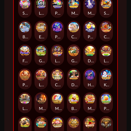
Sweet Scratch
Limbo Rainbow
Plinko Rainbow
Mines
Maze Classic
Sky Mission
Bricks Battle
Egypt Gem Scratch
Plinko Neon
Cookie Fiesta
Plinko Classic
Chili Fiesta
Forest Tea Party
Golden Clover
Lucky Drop: Coco 2
Gold Rush: Wild Dig
Dragon Tower
Lucky Drop-Coco
Plinko Gold Rush
Lucky Drop-GongXiFaChai
Cave Bingo
Diamonds
Hilo Neon
Keno
Lucky Drop-Olympus
Mines Raider
Multi Hilo
Bunny Run
Mines Cookie
Paradise Hilo