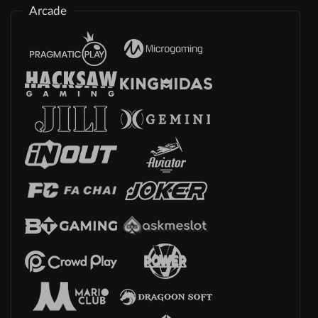
Arcade