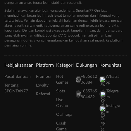
pengalaman akses terasa lebih stabil dan responsif.
Selain menawarkan alur login yang sederhana, Spontan77 Org juga
menghadirkan kesan lebih fresh lewat tampilan modern dan informasi yang
tertata jelas. Pemain dapat menjelajahi halaman dengan lebih leluasa, mencari
akses favorit, serta menikmati pengalaman game online secara lebih praktis
kapan saja. Dengan kombinasi akses cepat, tampilan ringan, dan nuansa baru
yang lebih nyaman dilihat, Spontan77 Org cocok menjadi pilihan bagi
pengguna Indonesia yang mengutamakan kemudahan saat masuk ke platform
permainan online.
Kebijaksanaan
Platform
Kategori
Dukungan
Komunitas
Pusat Bantuan
Promosi
Hot
+855612
Whatsa
Games
06884
pp
Tentang
Loyalty
SPONTAN77
Slots
+855765
Telegra
Referral
804439
m
Live
Casino
Instagra
m
Olahraga
Crash
Game